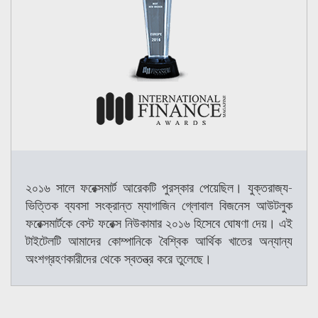
২০১৬ সালে ফরেক্সমার্ট আরেকটি পুরস্কার পেয়েছিল। যুক্তরাজ্য-
ভিত্তিক ব্যবসা সংক্রান্ত ম্যাগাজিন গ্লোবাল বিজনেস আউটলুক
ফরেক্সমার্টকে বেস্ট ফরেক্স নিউকামার ২০১৬ হিসেবে ঘোষণা দেয়। এই
টাইটেলটি আমাদের কোম্পানিকে বৈশ্বিক আর্থিক খাতের অন্যান্য
অংশগ্রহণকারীদের থেকে স্বতন্ত্র করে তুলেছে।