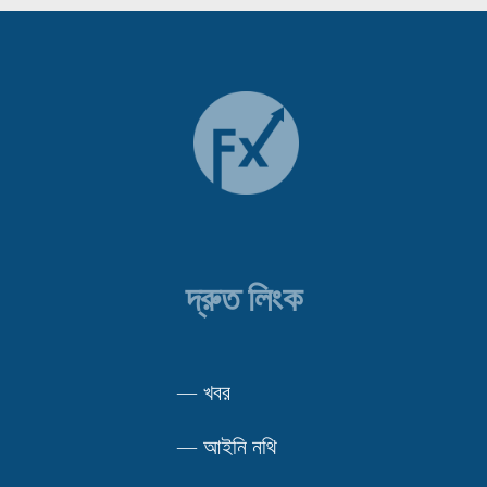
দ্রুত লিংক
—
খবর
—
আইনি নথি