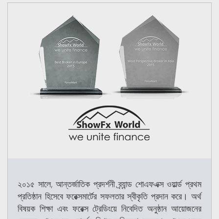
২০১৫ সালে, আন্তর্জাতিক প্রদর্শনী ব্র্যান্ড শোএফএক্স ওয়ার্ল্ড প্রথম
প্রতিষ্ঠান হিসেবে ফরেক্সমার্টের সফলতার স্বীকৃতি প্রদান করে। অর্থ
বিষয়ক শিক্ষা এবং ফরেক্স ট্রেডিংয়ে নিবেদিত অনুষ্ঠান আয়োজনের