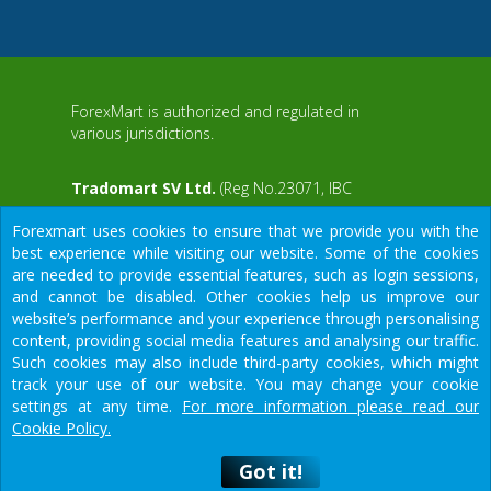
ForexMart is authorized and regulated in
various jurisdictions.
Tradomart SV Ltd.
(Reg No.23071, IBC
2015) with a registered office at First Floor,
Forexmart uses cookies to ensure that we provide you with the
SVG Teachers Co-operative Credit Union
best experience while visiting our website. Some of the cookies
aWS
Limited Uptown Building, Corner of James
are needed to provide essential features, such as login sessions,
and Middle Street, Kingstown, Saint Vincent
and cannot be disabled. Other cookies help us improve our
and the Grenadines
website’s performance and your experience through personalising
content, providing social media features and analysing our traffic.
Restricted Regions: the United States of
Such cookies may also include third-party cookies, which might
America, North Korea, Sudan, Syria and
We would like to warn you that there are many scammers in the
track your use of our website. You may change your cookie
some other regions.
financial sector, do not provide your data except for official
settings at any time.
For more information please read our
forms on our resource.
Cookie Policy.
Got it!
Got it!
© 2015-2026
Tradomart SV Ltd.
ঝুঁকি সতর্কতা:
ফরেক্স এক্সচেঞ্জ অত্যন্ত অনুমানভিত্তিক এবং জটিল প্রকৃতির এবং এটি সকল বিনিয়োগকারীদের জন্য 