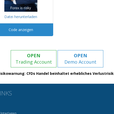
Datei herunterladen
Code anzeigen
OPEN
OPEN
Trading Account
Demo Account
isikowarnung: CFDs Handel beinhaltet erhebliches Verlustrisik
INKS
Unterlagen