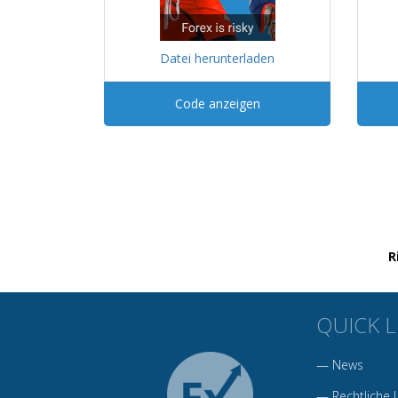
Datei herunterladen
Code anzeigen
R
QUICK L
—
News
—
Rechtliche 