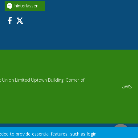
hinterlassen
it Union Limited Uptown Building, Corner of
aWS
ded to provide essential features, such as login