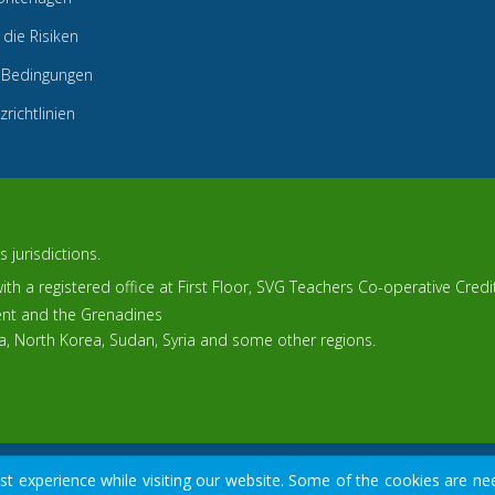
 die Risiken
 Bedingungen
richtlinien
 jurisdictions.
th a registered office at First Floor, SVG Teachers Co-operative Cred
cent and the Grenadines
ca, North Korea, Sudan, Syria and some other regions.
© 2015-2026
Tradomart SV Ltd.
 experience while visiting our website. Some of the cookies are nee