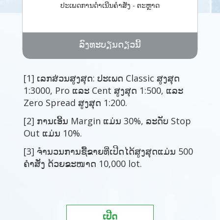
ປະເພດການດຳເນີນຄຳສັ່ງ - ຕະຫຼາດ
ລົງທະບຽນດຽວນີ້
[1] ເລກສ່ວນສູງສຸດ: ປະເພດ Classic ສູງສຸດ
1:3000, Pro ແລະ Cent ສູງສຸດ 1:500, ແລະ
Zero Spread ສູງສຸດ 1:200.
[2] ການເອີ້ນ Margin ແມ່ນ 30%, ລະດັບ Stop
Out ແມ່ນ 10%.
[3] ຈຳນວນການຊື້ຂາຍທີ່ເປີດໄດ້ສູງສຸດແມ່ນ 500
ຄຳສັ່ງ ດ້ວຍຂະໜາດ 10,000 lot.
ເປີດ