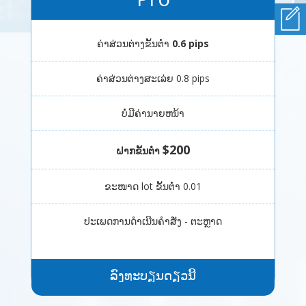
ຄ່າສ່ວນຕ່າງຂັ້ນຕ່ຳ
0.6 pips
ຄ່າສ່ວນຕ່າງສະເລ່ຍ 0.8 pips
ບໍ່ມີຄ່ານາຍຫນ້າ
$200
ຝາກຂັ້ນຕ່ຳ
ຂະໜາດ lot ຂັ້ນຕ່ຳ 0.01
ປະເພດການດໍາເນີນຄໍາສັ່ງ - ຕະຫຼາດ
ລົງທະບຽນດຽວນີ້