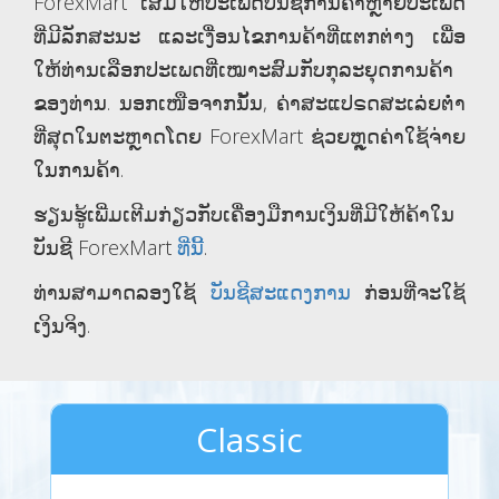
ForexMart ເສີມໃຫ້ປະເພດບັນຊີການຄ້າຫຼາຍປະເພດ
ທີ່ມີລັກສະນະ ແລະເງື່ອນໄຂການຄ້າທີ່ແຕກຕ່າງ ເພື່ອ
ໃຫ້ທ່ານເລືອກປະເພດທີ່ເໝາະສົມກັບກຸລະຍຸດການຄ້າ
ຂອງທ່ານ. ນອກເໜືອຈາກນັ້ນ, ຄ່າສະແປຣດສະເລ່ຍຕ່ຳ
ທີ່ສຸດໃນຕະຫຼາດໂດຍ ForexMart ຊ່ວຍຫຼຸດຄ່າໃຊ້ຈ່າຍ
ໃນການຄ້າ.
ຮຽນຮູ້ເພີ່ມເຕີມກ່ຽວກັບເຄື່ອງມືການເງິນທີ່ມີໃຫ້ຄ້າໃນ
ບັນຊີ ForexMart
ທີ່ນີ້
.
ທ່ານສາມາດລອງໃຊ້
ບັນຊີສະແດງການ
ກ່ອນທີ່ຈະໃຊ້
ເງິນຈິງ.
Classic