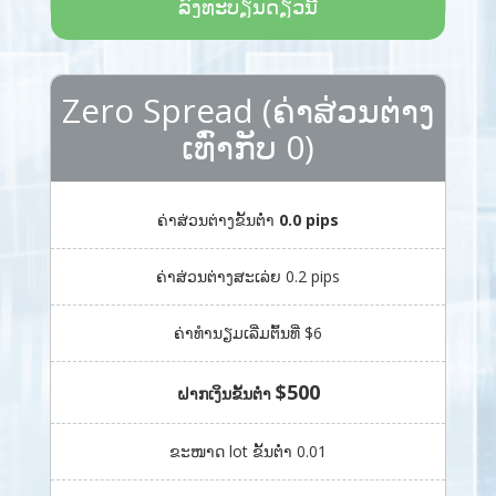
ລົງທະບຽນດຽວນີ້
Zero Spread (ຄ່າສ່ວນຕ່າງ
ເທົ່າກັບ 0)
ຄ່າສ່ວນຕ່າງຂັ້ນຕ່ຳ
0.0 pips
ຄ່າສ່ວນຕ່າງສະເລ່ຍ 0.2 pips
ຄ່າທຳນຽມເລີ່ມຕົ້ນທີ່ $6
$500
ຝາກເງິນຂັ້ນຕ່ຳ
ຂະໜາດ lot ຂັ້ນຕ່ຳ 0.01