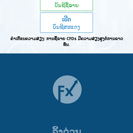
ບັນຊີຊື້ຂາຍ
ເປີດ
ບັນຊີສະແດງ
(Demo)
ຄໍາເຕືອນຄວາມສ່ຽງ: ການຊື້ຂາຍ CFDs ມີຄວາມສ່ຽງສູງຕໍ່ການຂາດ
ທຶນ.
ລິ້ງດ່ວນ