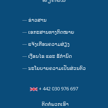
—
ຂ່າວສານ
—
ເອກະສານທາງກົດໝາຍ
—
ແຈ້ງເຕືອນຄວາມສ່ຽງ
—
ເງື່ອນໄຂ ແລະ ຂໍ້ກໍານົດ
—
ນະໂຍບາຍຄວາມເປັນສ່ວນຕົວ
+ 442 030 976 697
ຕິດຕໍ່ພວກເຮົາ