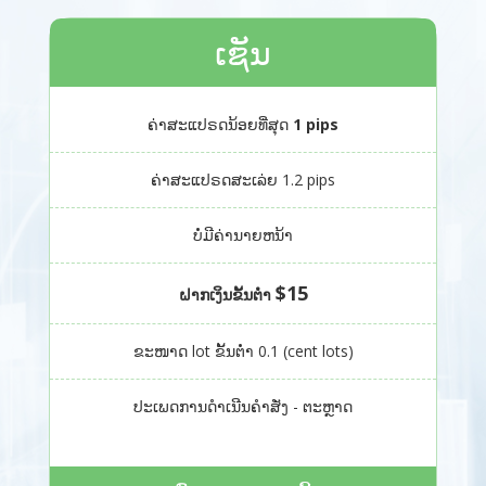
ເຊັນ
ຄ່າສະແປຣດນ້ອຍທີ່ສຸດ
1 pips
ຄ່າສະແປຣດສະເລ່ຍ 1.2 pips
ບໍ່ມີຄ່ານາຍຫນ້າ
$15
ຝາກເງິນຂັ້ນຕ່ຳ
ຂະໜາດ lot ຂັ້ນຕ່ຳ 0.1 (cent lots)
ປະເພດການດໍາເນີນຄໍາສັ່ງ - ຕະຫຼາດ