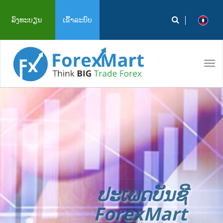
ລົງທະບຽນ
ເຂົ້າລະບົບ
Tog
navi
ປະເພດບັນຊີ
ForexMart