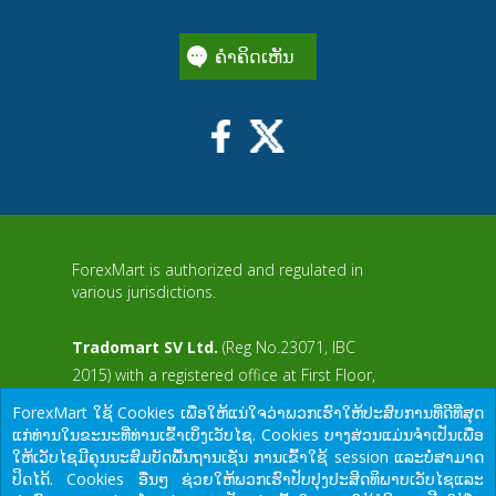
ຄໍາຄິດເຫັນ
ForexMart is authorized and regulated in
various jurisdictions.
Tradomart SV Ltd.
(Reg No.23071, IBC
2015) with a registered office at First Floor,
SVG Teachers Co-operative Credit Union
ForexMart ໃຊ້ Cookies ເພື່ອໃຫ້ແນ່ໃຈວ່າພວກເຮົາໃຫ້ປະສົບການທີ່ດີທີ່ສຸດ
aWS
Limited Uptown Building, Corner of James
ແກ່ທ່ານໃນຂະນະທີ່ທ່ານເຂົ້າເບິ່ງເວັບໄຊ. Cookies ບາງສ່ວນແມ່ນຈໍາເປັນເພື່ອ
and Middle Street, Kingstown, Saint Vincent
ໃຫ້ເວັບໄຊມີຄຸນນະສົມບັດພື້ນຖານເຊັ່ນ ການເຂົ້າໃຊ້ session ແລະບໍ່ສາມາດ
and the Grenadines
ປິດໄດ້. Cookies ອື່ນໆ ຊ່ວຍໃຫ້ພວກເຮົາປັບປຸງປະສິດທິພາບເວັບໄຊແລະ