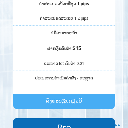
ຄ່າສະແປຣດນ້ອຍທີ່ສຸດ
1 pips
ຄ່າສະແປຣດສະເລ່ຍ 1.2 pips
ບໍ່ມີຄ່ານາຍຫນ້າ
$15
ຝາກເງິນຂັ້ນຕ່ຳ
ຂະໜາດ lot ຂັ້ນຕ່ຳ 0.01
ປະເພດການດໍາເນີນຄໍາສັ່ງ - ຕະຫຼາດ
ລົງທະບຽນດຽວນີ້
Pro