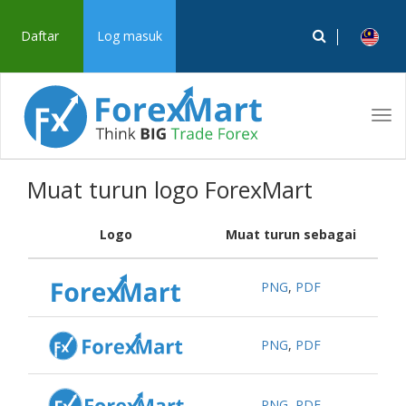
Daftar
Log masuk
Tog
navi
Muat turun logo ForexMart
Logo
Muat turun sebagai
PNG
,
PDF
PNG
,
PDF
PNG
,
PDF