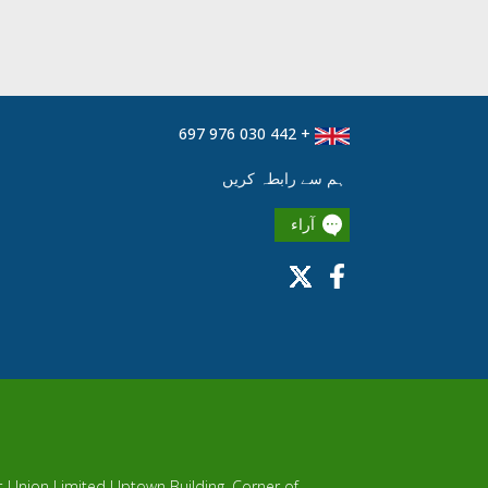
+ 442 030 976 697
ہم سے رابطہ کریں
آراء
it Union Limited Uptown Building, Corner of