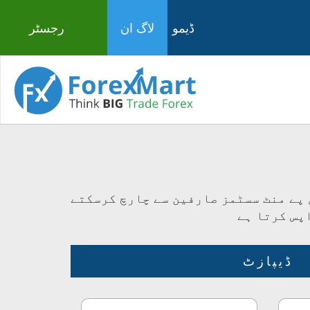
ڈیمو
لاگ ان
رجسٹر
 پے منٹ سسٹمز صارفین سے چارچ کرسکتے
پس کرتا ہے
ڈیپازٹ