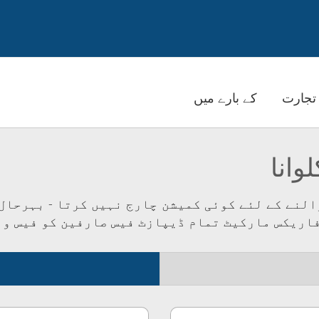
تجارت
کے بارے میں
وانا
لنے کے لئے کوئی کمیشن چارج نہیں کرتا - بہرحال
فاریکس مارکیٹ تمام ڈیپازٹ فیس صارفین کو فیس وا