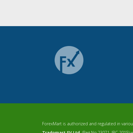
ForexMart is authorized and regulated in various
Tradomart SV Ltd.
(Reg No.23071, IBC 2015) wi