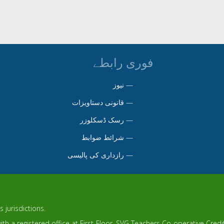
فوری رابطے
—
نیوز
—
قانونی دستاویزات
—
رسک ڈسکلوزر
—
شرائط ضوابط
—
رازداری کی پالیسی
 jurisdictions.
th a registered office at First Floor, SVG Teachers Co-operative Cred