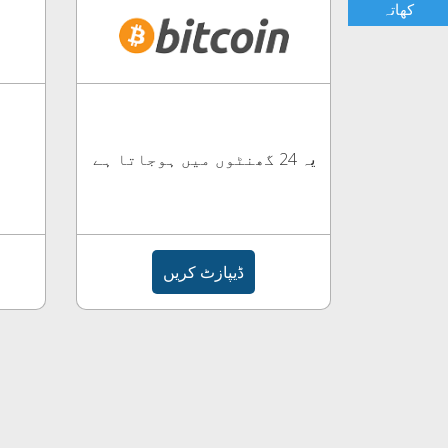
کھاتہ
یہ 24 گھنٹوں میں ہوجاتا ہے
ڈیپازٹ کریں