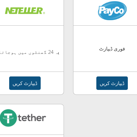
فوری ڈیپازٹ
یہ 24 گھنٹوں میں ہوجاتا ہے
ڈیپازٹ کریں
ڈیپازٹ کریں