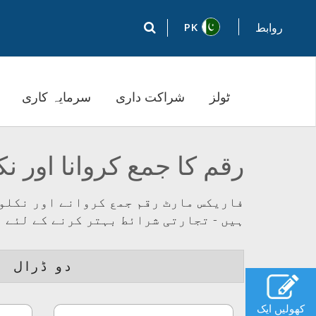
PK
روابط
ٹولز
شراکت داری
سرمایہ کاری
رقم کا جمع کروانا اور نکل
فاریکس مارٹ رقم جمع کروانے اور نکلوا
ہیں - تجارتی شرائط بہتر کرنے کے لئے 
دو ڈرال
کھولیں ایک