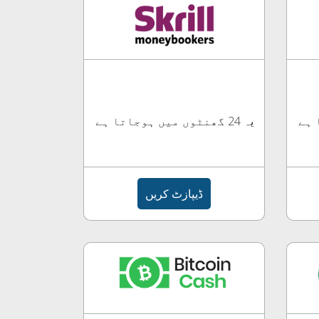
یہ 24 گھنٹوں میں ہوجاتا ہے
ڈیپازٹ کریں