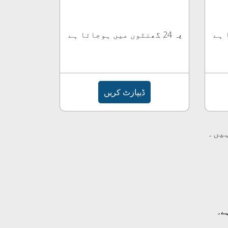
یہ 24 گھنٹوں میں ہوجاتا ہے
ڈیپازٹ کریں
ہیں۔
ہے۔