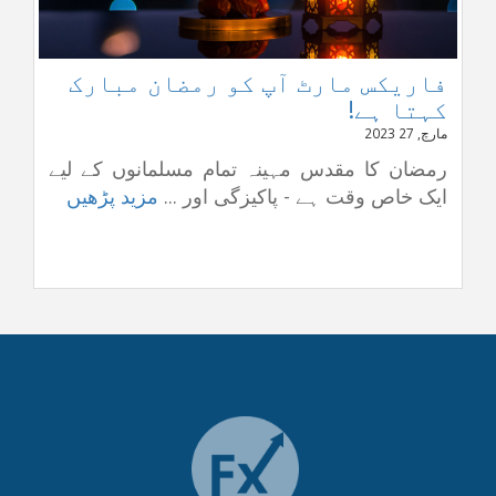
فاریکس مارٹ آپ کو رمضان مبارک
کہتا ہے!
مارچ, 27 2023
رمضان کا مقدس مہینہ تمام مسلمانوں کے لیے
ایک خاص وقت ہے - پاکیزگی اور ...
مزید پڑھیں