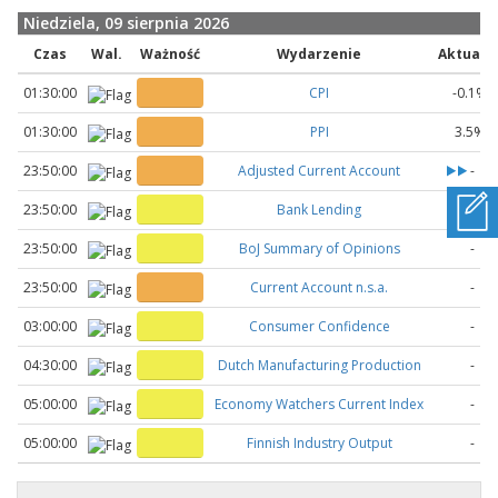
Niedziela, 09 sierpnia 2026
Czas
Wal.
Ważność
Wydarzenie
Aktualn
01:30:00
CPI
-0.1%-
01:30:00
PPI
3.5%-
23:50:00
Adjusted Current Account
-
23:50:00
Bank Lending
-
23:50:00
BoJ Summary of Opinions
-
23:50:00
Current Account n.s.a.
-
03:00:00
Consumer Confidence
-
04:30:00
Dutch Manufacturing Production
-
05:00:00
Economy Watchers Current Index
-
05:00:00
Finnish Industry Output
-