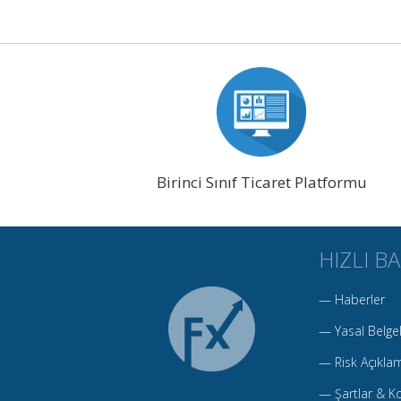
Birinci Sınıf Ticaret Platformu
HIZLI B
—
Haberler
—
Yasal Belge
—
Risk Açıkla
—
Şartlar & Ko