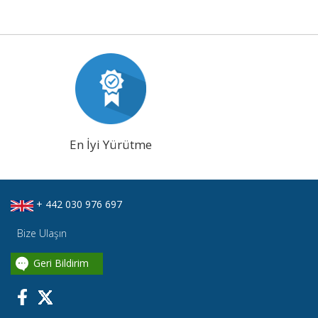
En İyi Yürütme
+ 442 030 976 697
Bize Ulaşın
Geri Bildirim