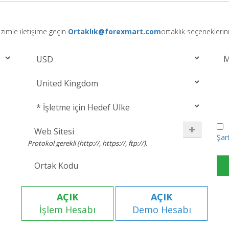
zimle iletişime geçin
Ortaklık@forexmart.com
ortaklık seçeneklerin
Ş
Şart
Protokol gerekli (http://, https://, ftp://).
AÇIK
AÇIK
İşlem Hesabı
Demo Hesabı