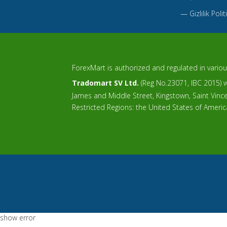
—
Gizlilik Polit
ForexMart is authorized and regulated in various
Tradomart SV Ltd.
(Reg No.23071, IBC 2015) wi
James and Middle Street, Kingstown, Saint Vin
Restricted Regions: the United States of Ameri
show error