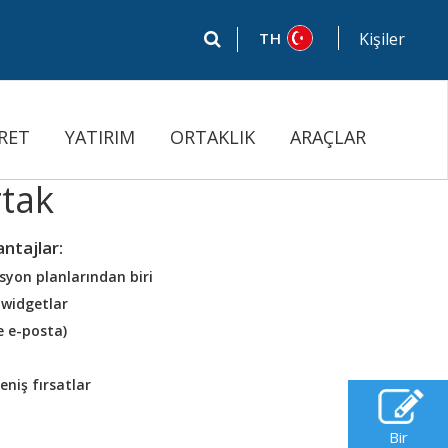
TH
Kişiler
RET
YATIRIM
ORTAKLIK
ARAÇLAR
rtak
antajlar:
syon planlarından biri
 widgetlar
e e-posta)
geniş fırsatlar
Bir