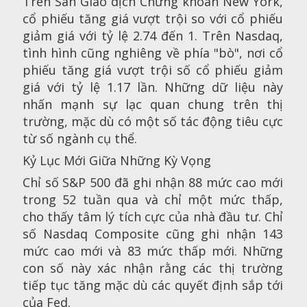
Trên Sàn Giao dịch Chứng khoán New York,
cổ phiếu tăng giá vượt trội so với cổ phiếu
giảm giá với tỷ lệ 2.74 đến 1. Trên Nasdaq,
tình hình cũng nghiêng về phía "bò", nơi cổ
phiếu tăng giá vượt trội số cổ phiếu giảm
giá với tỷ lệ 1.17 lần. Những dữ liệu này
nhấn mạnh sự lạc quan chung trên thị
trường, mặc dù có một số tác động tiêu cực
từ số ngành cụ thể.
Kỷ Lục Mới Giữa Những Kỳ Vọng
Chỉ số S&P 500 đã ghi nhận 88 mức cao mới
trong 52 tuần qua và chỉ một mức thấp,
cho thấy tâm lý tích cực của nhà đầu tư. Chỉ
số Nasdaq Composite cũng ghi nhận 143
mức cao mới và 83 mức thấp mới. Những
con số này xác nhận rằng các thị trường
tiếp tục tăng mặc dù các quyết định sắp tới
của Fed.