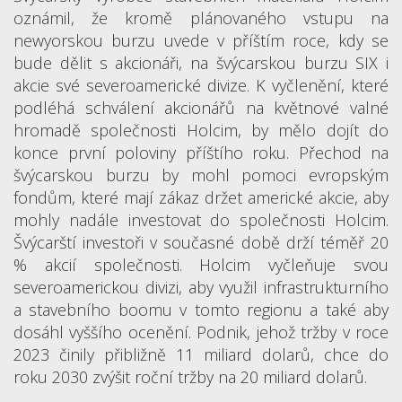
oznámil, že kromě plánovaného vstupu na
newyorskou burzu uvede v příštím roce, kdy se
bude dělit s akcionáři, na švýcarskou burzu SIX i
akcie své severoamerické divize. K vyčlenění, které
podléhá schválení akcionářů na květnové valné
hromadě společnosti Holcim, by mělo dojít do
konce první poloviny příštího roku. Přechod na
švýcarskou burzu by mohl pomoci evropským
fondům, které mají zákaz držet americké akcie, aby
mohly nadále investovat do společnosti Holcim.
Švýcarští investoři v současné době drží téměř 20
% akcií společnosti. Holcim vyčleňuje svou
severoamerickou divizi, aby využil infrastrukturního
a stavebního boomu v tomto regionu a také aby
dosáhl vyššího ocenění. Podnik, jehož tržby v roce
2023 činily přibližně 11 miliard dolarů, chce do
roku 2030 zvýšit roční tržby na 20 miliard dolarů.