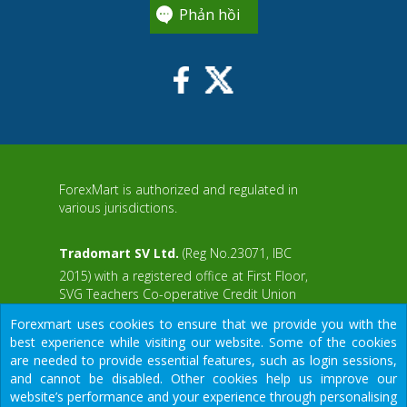
Phản hồi
ForexMart is authorized and regulated in
various jurisdictions.
Tradomart SV Ltd.
(Reg No.23071, IBC
2015) with a registered office at First Floor,
SVG Teachers Co-operative Credit Union
aWS
Limited Uptown Building, Corner of James
Forexmart uses cookies to ensure that we provide you with the
and Middle Street, Kingstown, Saint Vincent
best experience while visiting our website. Some of the cookies
and the Grenadines
are needed to provide essential features, such as login sessions,
and cannot be disabled. Other cookies help us improve our
Restricted Regions: the United States of
website’s performance and your experience through personalising
America, North Korea, Sudan, Syria and