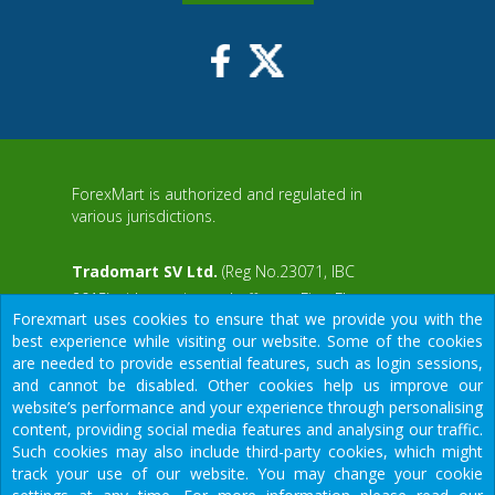
ForexMart is authorized and regulated in
various jurisdictions.
Tradomart SV Ltd.
(Reg No.23071, IBC
2015) with a registered office at First Floor,
Forexmart uses cookies to ensure that we provide you with the
SVG Teachers Co-operative Credit Union
aWS
best experience while visiting our website. Some of the cookies
Limited Uptown Building, Corner of James
are needed to provide essential features, such as login sessions,
and Middle Street, Kingstown, Saint Vincent
and cannot be disabled. Other cookies help us improve our
and the Grenadines
website’s performance and your experience through personalising
content, providing social media features and analysing our traffic.
Restricted Regions: the United States of
Such cookies may also include third-party cookies, which might
America, North Korea, Sudan, Syria and
We would like to warn you that there are many scammers in the
track your use of our website. You may change your cookie
some other regions.