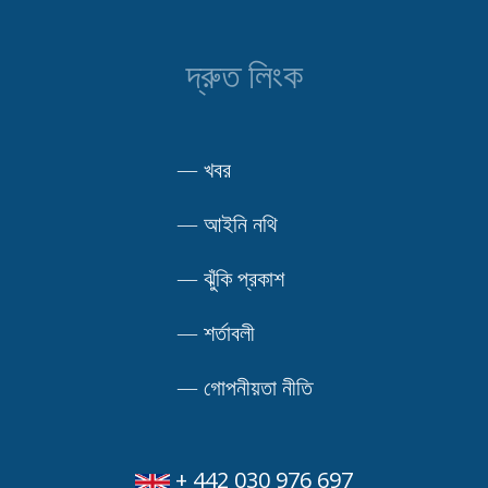
দ্রুত লিংক
—
খবর
—
আইনি নথি
—
ঝুঁকি প্রকাশ
—
শর্তাবলী
—
গোপনীয়তা নীতি
+ 442 030 976 697