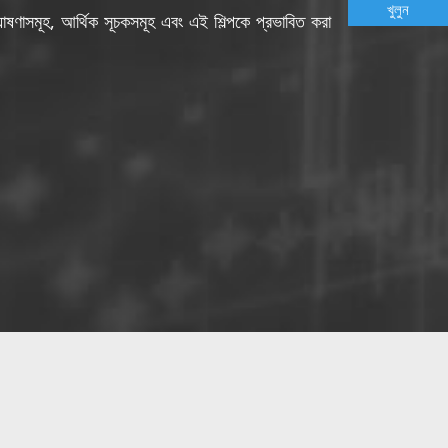
খুলুন
ণী ঘোষণাসমূহ, আর্থিক সূচকসমূহ এবং এই শিল্পকে প্রভাবিত করা