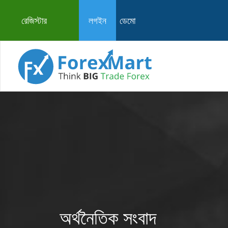
রেজিস্টার
লগইন
ডেমো
অর্থনৈতিক সংবাদ