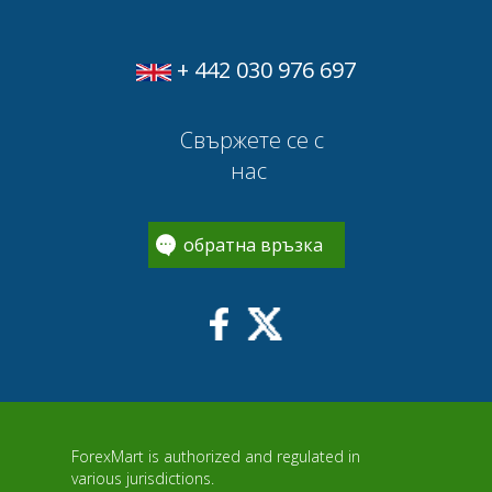
+ 442 030 976 697
Свържете се с
нас
обратна връзка
ForexMart is authorized and regulated in
various jurisdictions.