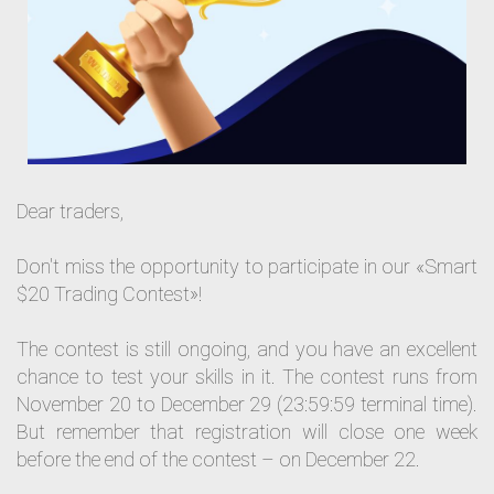
Dear traders,
Don't miss the opportunity to participate in our «Smart
$20 Trading Contest»!
The contest is still ongoing, and you have an excellent
chance to test your skills in it. The contest runs from
November 20 to December 29 (23:59:59 terminal time).
But remember that registration will close one week
before the end of the contest – on December 22.