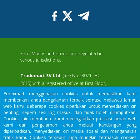
ForexMart is authorized and regulated in
various jurisdictions.
Tradomart SV Ltd.
(Reg No.23071, IBC
2015) with a registered office at First Floor,
SVG Teachers Co-operative Credit Union
Forexmart menggunakan cookies untuk memastikan kami
aWS
Limited Uptown Building, Corner of James
memberikan anda pengalaman terbaik semasa melawati laman
and Middle Street, Kingstown, Saint Vincent
web kami. Beberapa cookies diperlukan untuk menyediakan ciri
and the Grenadines
penting, seperti sesi log masuk, dan tidak boleh dilumpuhkan.
Cookies lain membantu kami meningkatkan prestasi laman web
Restricted Regions: the United States of
kami dan pengalaman anda melalui kandungan yang
America, North Korea, Sudan, Syria and
diperibadikan, menyediakan ciri media sosial dan menganalisis
some other regions.
trafik kami. Cookies tersebut juga mungkin termasuk cookies