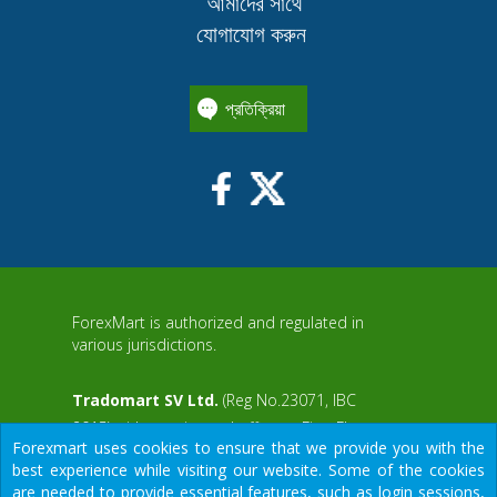
আমাদের সাথে
যোগাযোগ করুন
প্রতিক্রিয়া
ForexMart is authorized and regulated in
various jurisdictions.
Tradomart SV Ltd.
(Reg No.23071, IBC
2015) with a registered office at First Floor,
Forexmart uses cookies to ensure that we provide you with the
SVG Teachers Co-operative Credit Union
aWS
best experience while visiting our website. Some of the cookies
Limited Uptown Building, Corner of James
are needed to provide essential features, such as login sessions,
and Middle Street, Kingstown, Saint Vincent