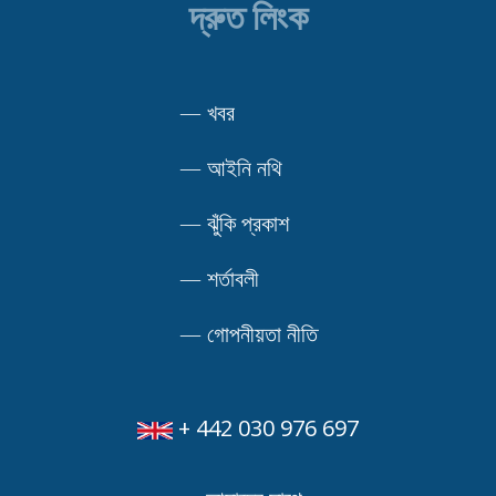
দ্রুত লিংক
—
খবর
—
আইনি নথি
—
ঝুঁকি প্রকাশ
—
শর্তাবলী
—
গোপনীয়তা নীতি
+ 442 030 976 697