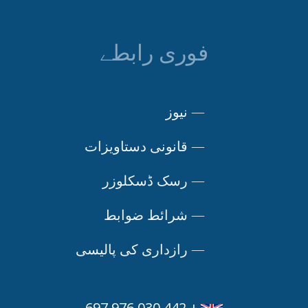
فوری رابطے
نیوز
—
قانونی دستاویزات
—
رسک ڈسکلوزر
—
شرائط ضوابط
—
رازداری کی پالیسی
—
+ 442 030 976 697