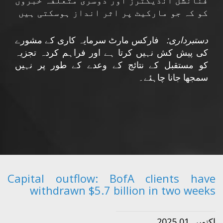
فنانشل انڈیکٹرز اور دوسری متعلقہ خبروں
کو کہ جو مارکیٹ پر اثر انداز ہوسکتی ہیں
دستبرداری:
فارکس مارٹ سرمایہ کاری کے مشورے
کی پیش کش نہیں کرتا ہے اور فراہم کردہ تجزیہ
کو مستقبل کے نتائج کے وعدے کے طور پر نہیں
سمجھا جانا چاہئے۔
Capital outflow: BofA clients have
withdrawn $5.7 billion in two weeks
اکتوبر, 01 2025