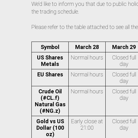
We’d like to inform you that due to public hol
the trading schedule.
Please refer to the table attached to see all t
Symbol
March 28
March 29
US Shares
Normal hours
Closed full
Metals
day
EU Shares
Normal hours
Closed full
day
Crude Oil
Normal hours
Closed full
(#CL.f)
day
Natural Gas
(#NG.z)
Gold vs US
Early close at
Closed full
Dollar (100
21:00
day
oz)