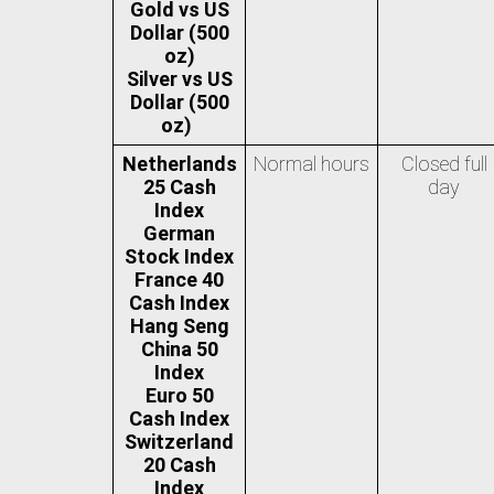
Gold vs US
Dollar (500
oz)
Silver vs US
Dollar (500
oz)
Netherlands
Normal hours
Closed full
25 Cash
day
Index
German
Stock Index
France 40
Cash Index
Hang Seng
China 50
Index
Euro 50
Cash Index
Switzerland
20 Cash
Index