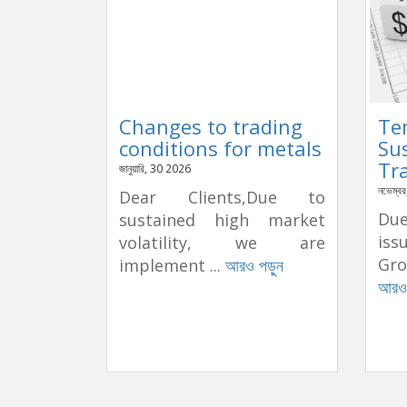
Changes to trading
Te
conditions for metals
Su
Tr
জানুয়ারি, 30 2026
নভেম্ব
Dear Clients,Due to
Due
sustained high market
is
volatility, we are
Gro
implement ...
আরও পড়ুন
আরও 