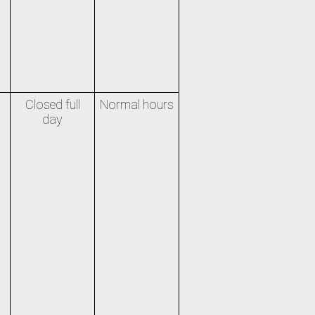
Closed full
Normal hours
day