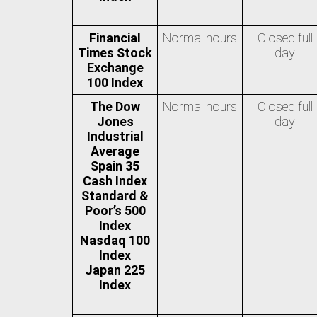
Financial
Normal hours
Closed full
Times Stock
day
Exchange
100 Index
The Dow
Normal hours
Closed full
Jones
day
Industrial
Average
Spain 35
Cash Index
Standard &
Poor’s 500
Index
Nasdaq 100
Index
Japan 225
Index