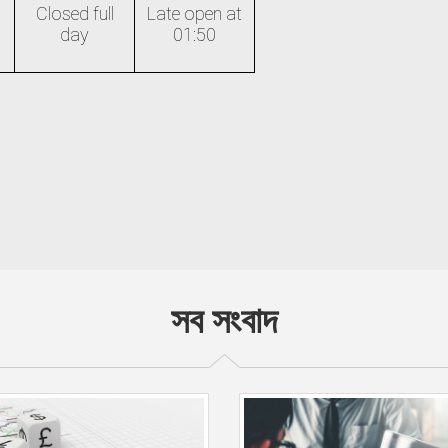
Closed full
Late open at
day
01:50
সব সংবাদ