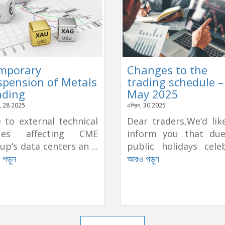
mporary
Changes to the
spension of Metals
trading schedule –
ading
May 2025
র, 28 2025
এপ্রিল, 30 2025
 to external technical
Dear traders,We’d lik
sues affecting CME
inform you that du
up’s data centers an ...
public holidays celeb
পড়ুন
আরও পড়ুন