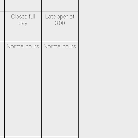
Closed full
Late open at
day
3:00
Normal hours
Normal hours