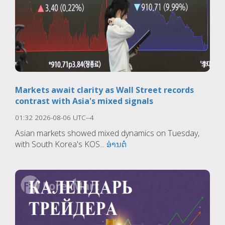
Markets await clarity as Wall Street records
contrast with Asia's mixed signals
01:32 2026-08-06 UTC--4
Asian markets showed mixed dynamics on Tuesday,
with South Korea's KOS...
ອ່ານຕໍ່