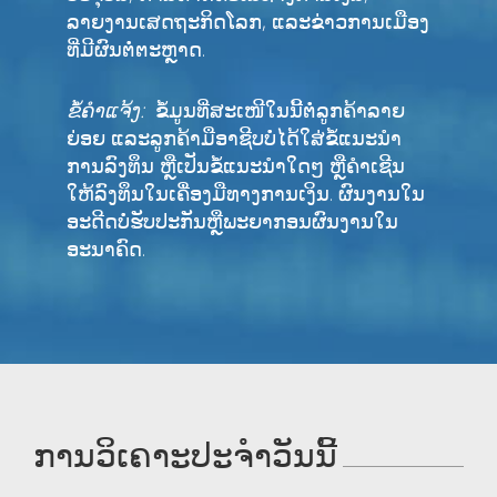
ລາຍງານເສດຖະກິດໂລກ, ແລະຂ່າວການເມືອງ
ທີ່ມີຜົນຕໍ່ຕະຫຼາດ.
ຂໍ້ຄໍາແຈ້ງ:
ຂໍ້ມູນທີ່ສະເໜີໃນນີ້ຕໍ່ລູກຄ້າລາຍ
ຍ່ອຍ ແລະລູກຄ້າມືອາຊີບບໍ່ໄດ້ໃສ່ຂໍ້ແນະນຳ
ການລົງທຶນ ຫຼືເປັນຂໍ້ແນະນຳໃດໆ ຫຼືຄໍາເຊີນ
ໃຫ້ລົງທຶນໃນເຄື່ອງມືທາງການເງິນ. ຜົນງານໃນ
ອະດີດບໍ່ຮັບປະກັນຫຼືພະຍາກອນຜົນງານໃນ
ອະນາຄົດ.
ການວິເຄາະປະຈຳວັນນີ້