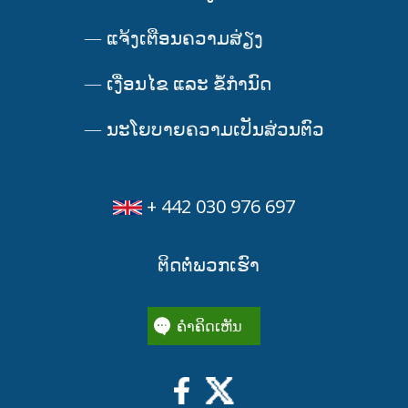
—
ແຈ້ງເຕືອນຄວາມສ່ຽງ
—
ເງື່ອນໄຂ ແລະ ຂໍ້ກໍານົດ
—
ນະໂຍບາຍຄວາມເປັນສ່ວນຕົວ
+ 442 030 976 697
ຕິດຕໍ່ພວກເຮົາ
ຄໍາຄິດເຫັນ