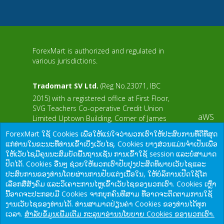
ForexMart is authorized and regulated in
various jurisdictions.
Tradomart SV Ltd.
(Reg No.23071, IBC
2015) with a registered office at First Floor,
SVG Teachers Co-operative Credit Union
aWS
Limited Uptown Building, Corner of James
and Middle Street, Kingstown, Saint Vincent
ForexMart ໃຊ້ Cookies ເພື່ອໃຫ້ແນ່ໃຈວ່າພວກເຮົາໃຫ້ປະສົບການທີ່ດີທີ່ສຸດ
and the Grenadines
ແກ່ທ່ານໃນຂະນະທີ່ທ່ານເຂົ້າເບິ່ງເວັບໄຊ. Cookies ບາງສ່ວນແມ່ນຈໍາເປັນເພື່ອ
ໃຫ້ເວັບໄຊມີຄຸນນະສົມບັດພື້ນຖານເຊັ່ນ ການເຂົ້າໃຊ້ session ແລະບໍ່ສາມາດ
Restricted Regions: the United States of
ປິດໄດ້. Cookies ອື່ນໆ ຊ່ວຍໃຫ້ພວກເຮົາປັບປຸງປະສິດທິພາບເວັບໄຊແລະ
America, North Korea, Sudan, Syria and
ປະສົບການຂອງທ່ານໂດຍຜ່ານການປັບແຕ່ງເນື້ອໃນ, ໃຫ້ບໍລິການເປີດໃຊ້ໂຕ
some other regions.
ເລືອກສື່ສັງຄົມ ແລະວິເຄາະການໄຫຼເຂົ້າເວັບໄຊຂອງພວກເຮົາ. Cookies ເຫຼົ່າ
We would like to warn you that there are many scammers in the
ນີ້ອາດຈະປະກອບມີ Cookies ຈາກບຸກຄົນທີສາມ ທີ່ອາດຈະຕິດຕາມການໃຊ້
financial sector, do not provide your data except for official
ງານເວັບໄຊຂອງທ່ານໄດ້. ທ່ານສາມາດປ່ຽນຄ່າ Cookies ຂອງທ່ານໄດ້ທຸກ
forms on our resource.
ເວລາ.
ສໍາລັບຂໍ້ມູນເພີ່ມເຕີມ ກະລຸນາອ່ານນໂຍບາຍ Cookies ຂອງພວກເຮົາ.
© 2015-2026
Tradomart SV Ltd.