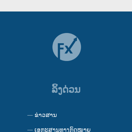
ລິ້ງດ່ວນ
—
ຂ່າວສານ
—
ເອກະສານທາງກົດໝາຍ