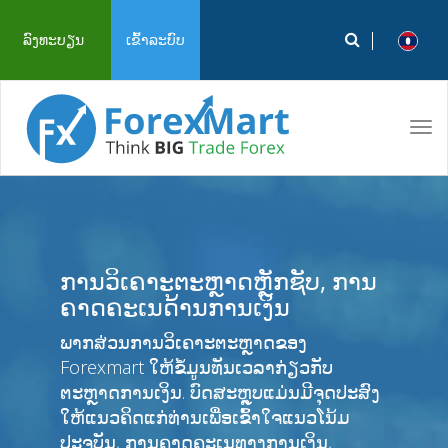
ລົງທະບຽນ
ເຂົ້າລະບົບ
Tog
navi
ການວິເຄາະຕະຫຼາດຫຼັກຊັບ, ການ
ຄາດຄະເນດ້ານການເງິນ
ພາກສ່ວນການວິເຄາະຕະຫຼາດຂອງ
Forexmart ໃຫ້ຂໍ້ມູນທັນເວລາກ່ຽວກັບ
ຕະຫຼາດການເງິນ. ບົດສະຫຼຸບແມ່ນມີຈຸດປະສົງ
ໃຫ້ແນວຄິດແກ່ທ່ານເພື່ອເຂົ້າໃຈແນວໂນ້ມ
ປະຈຸບັນ, ການຄາດຄະເນທາງການເງິນ,