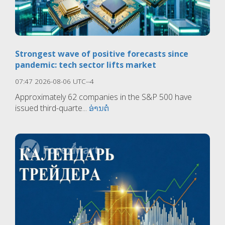
Strongest wave of positive forecasts since
pandemic: tech sector lifts market
07:47 2026-08-06 UTC--4
Approximately 62 companies in the S&P 500 have
issued third-quarte...
ອ່ານຕໍ່