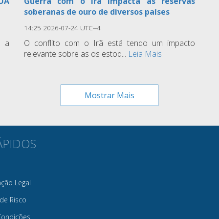
EUA
Guerra com o Irã impacta as reservas
soberanas de ouro de diversos países
14:25 2026-07-24 UTC--4
e a
O conflito com o Irã está tendo um impacto
relevante sobre as os estoq...
Leia Mais
Mostrar Mais
ÁPIDOS
ção Legal
 de Risco
Condições