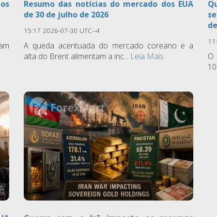
 os
Resumo das notícias do mercado dos EUA
Q
de 30 de julho de 2026
se
de
15:17 2026-07-30 UTC--4
11
ram
A queda acentuada do mercado coreano e a
alta do Brent alimentam a inc...
Leia Mais
O 
10