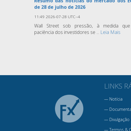
Resumo das notícias do mercado dos 
de 28 de julho de 2026
11:49 2026-07-28 UTC--4
Wall Street sob pressão, à medida qu
paciência dos investidores se ...
Leia Mais
LINKS R
—
Notícia
—
Documenta
—
Divulgação
—
Termos & 