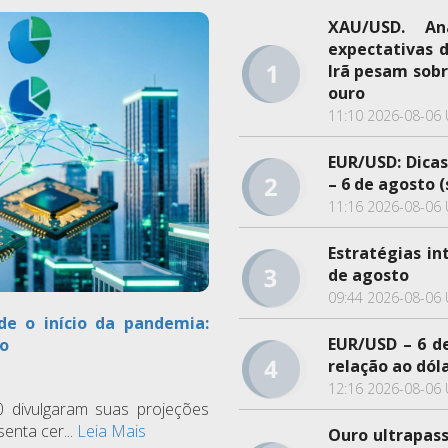
XAU/USD. An
expectativas 
Irã pesam sobr
ouro
11:10 2026-08-06 
EUR/USD: Dicas
– 6 de agosto 
11:16 2026-08-06 
Estratégias in
de agosto
09:44 2026-08-06 
de o início da pandemia:
EUR/USD – 6 d
do
relação ao dól
12:16 2026-08-06 
divulgaram suas projeções
enta cer...
Leia Mais
Ouro ultrapass