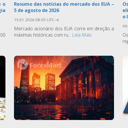
e o
Resumo das notícias do mercado dos EUA –
Os
gia
5 de agosto de 2026
el
o 
15:01 2026-08-05 UTC--4
09
Mercado acionário dos EUA corre em direção a
500
máximas históricas com ru...
Leia Mais
Os
re