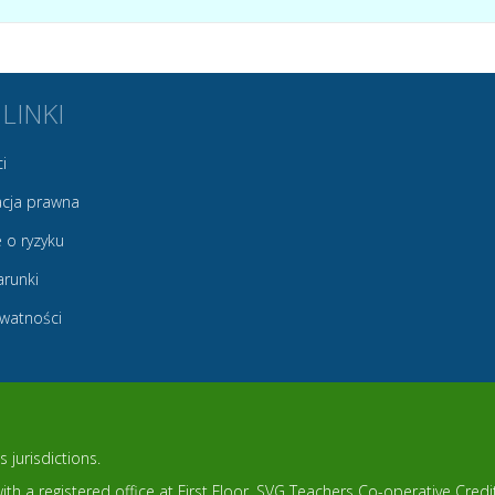
 LINKI
i
cja prawna
 o ryzyku
arunki
ywatności
 jurisdictions.
th a registered office at First Floor, SVG Teachers Co-operative Cred