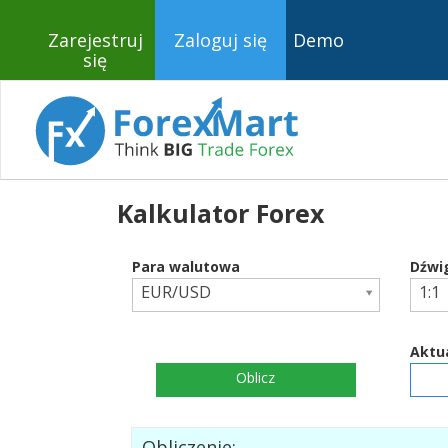
Zarejestruj
Zaloguj się
Demo
się
Kalkulator Forex
Para walutowa
Dźwi
EUR/USD
1:1
Aktua
Oblicz
Obliczenie: