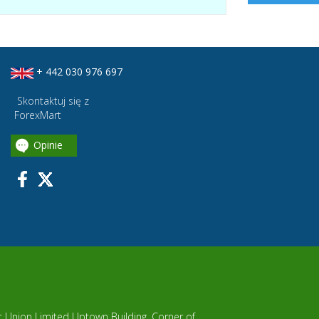
+ 442 030 976 697
Skontaktuj się z
ForexMart
Opinie
it Union Limited Uptown Building, Corner of