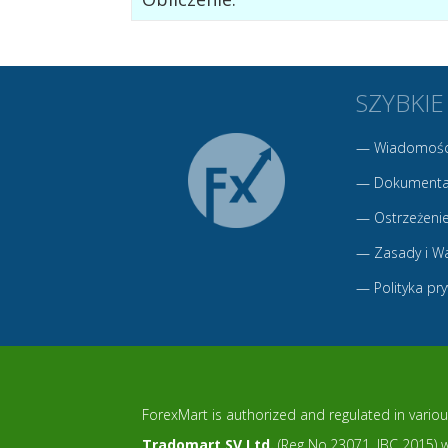
SZYBKIE
—
Wiadomośc
—
Dokumenta
—
Ostrzeżenie
—
Zasady i W
—
Polityka pr
ForexMart is authorized and regulated in various
Tradomart SV Ltd.
(Reg No.23071, IBC 2015) wi