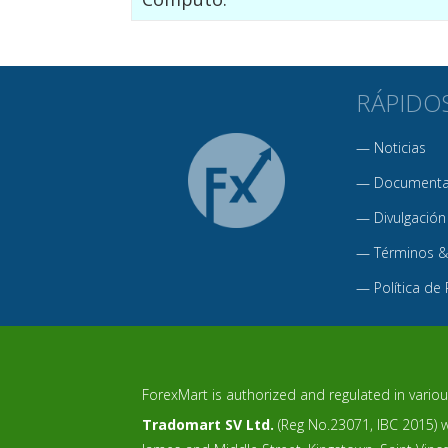
RÁPIDO
—
Noticias
—
Documentac
—
Divulgación
—
Términos &
—
Política de
ForexMart is authorized and regulated in various
Tradomart SV Ltd.
(Reg No.23071, IBC 2015) wi