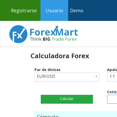
Registrarse
Usuario
Demo
Calculadora Forex
Par de divisas
Apal
EUR/USD
1:1
Cotiz
Calcular
Cómputo: