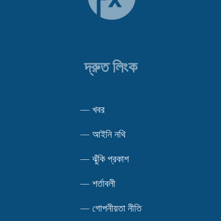
দ্রুত লিংক
—
খবর
—
আইনি নথি
—
ঝুঁকি প্রকাশ
—
শর্তাবলী
—
গোপনীয়তা নীতি