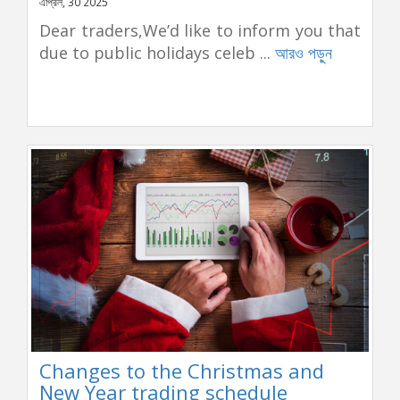
এপ্রিল, 30 2025
Dear traders,We’d like to inform you that
due to public holidays celeb ...
আরও পড়ুন
Changes to the Christmas and
New Year trading schedule