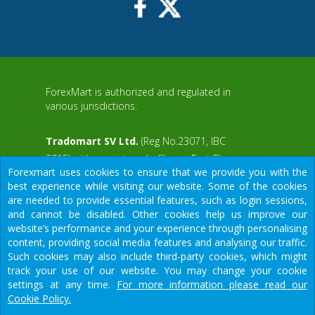
ForexMart is authorized and regulated in
various jurisdictions.
Tradomart SV Ltd.
(Reg No.23071, IBC
2015) with a registered office at First Floor,
Forexmart uses cookies to ensure that we provide you with the
SVG Teachers Co-operative Credit Union
aWS
best experience while visiting our website. Some of the cookies
Limited Uptown Building, Corner of James
are needed to provide essential features, such as login sessions,
and Middle Street, Kingstown, Saint Vincent
and cannot be disabled. Other cookies help us improve our
and the Grenadines
website’s performance and your experience through personalising
content, providing social media features and analysing our traffic.
Restricted Regions: the United States of
Such cookies may also include third-party cookies, which might
America, North Korea, Sudan, Syria and
We would like to warn you that there are many scammers in the
track your use of our website. You may change your cookie
some other regions.
financial sector, do not provide your data except for official
settings at any time.
For more information please read our
forms on our resource.
Cookie Policy.