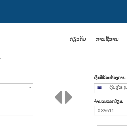
ກ່ຽວກັບ
ການຊື້ຂາຍ
໌
ເງິນທີ່ຂ້ອຍຕ້ອງການ:
ເງິນຢູໂຣ (
ຈຳນວນແລກປ່ຽນ: