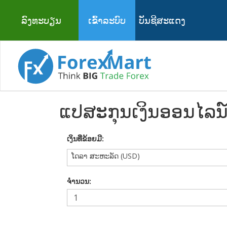
ລົງທະບຽນ
ເຂົ້າລະບົບ
ບັນຊີສະແດງ
ແປສະກຸນເງິນອອນໄລນ
ເງິນທີ່ຂ້ອຍມີ:
ໂດລາ ສະຫະລັດ (USD)
ຈຳນວນ: