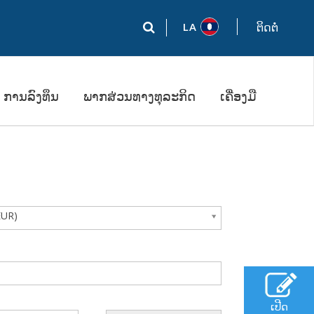
LA
ຕິດຕໍ່
ການລົງທຶນ
ພາກສ່ວນທາງທຸລະກິດ
ເຄື່ອງມື
EUR)
ເປີດ