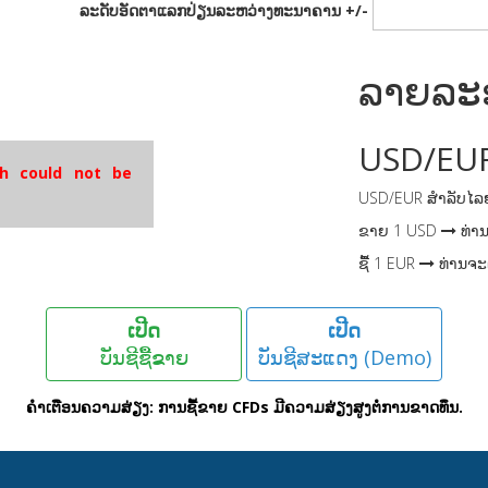
ລະດັບອັດຕາແລກປ່ຽນລະຫວ່າງທະນາຄານ +/-
ລາຍລະ
USD
/
EU
h could not be
USD
/
EUR
ສຳລັບໄລຍ
ຂາຍ
1
USD
ທ່ານ
ຊື້
1
EUR
ທ່ານຈະ
ເປີດ
ເປີດ
ບັນຊີຊື້ຂາຍ
ບັນຊີສະແດງ (Demo)
ຄໍາເຕືອນຄວາມສ່ຽງ: ການຊື້ຂາຍ CFDs ມີຄວາມສ່ຽງສູງຕໍ່ການຂາດທຶນ.