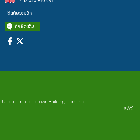
+ 442 030 976 697
ຕິດຕໍ່ພວກເຮົາ
ຄໍາຄິດເຫັນ
it Union Limited Uptown Building, Corner of
aWS