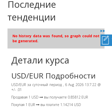
Последние
тенденции
No history data was found, so graph could not
be generated.
Детали курса
USD
/
EUR
Подробности
USD
/
EUR
за суточный период ,
6 Aug 2026 13:7:22
@
+/-
.01
Продавая
1
USD
вы получаете
0.85812
EUR
Покупая
1
EUR
вы платите
1.14214
USD