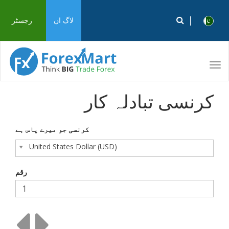
لاگ ان
رجسٹر
دیگر...
Toggle
navigation
کرنسی تبادلہ کار
کرنسی جو میرے پاس ہے
United States Dollar (USD)
رقم