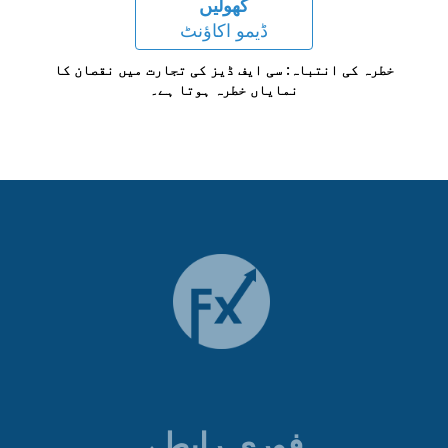
کھولیں
ڈیمو اکاؤنٹ
خطرہ کی انتباہ: سی ایف ڈیز کی تجارت میں نقصان کا
نمایاں خطرہ ہوتا ہے۔
فوری رابطے