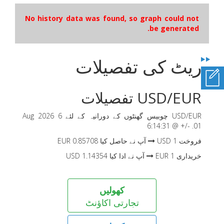
No history data was found, so graph could not
be generated.
ریٹ کی تفصیلات
EUR
/
USD
تفصیلات
EUR
/
USD
چوبیس گھنٹوں کے دورانیہ کے لئے
6 Aug 2026
6:14:31
@ +/-
.01
فروخت
1
USD
آپ نے حاصل کیا
0.85708
EUR
خریداری
1
EUR
آپ نے ادا کیا
1.14354
USD
کھولیں
تجارتی اکاؤنٹ