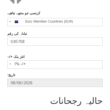
کرنسی جو مجھے چاھیے
Euro Member Countries (EUR)
تبادلہ کی رقم
انٹر بنک +/-
+/- 1%
تاریخ:
حالیہ رجحانات