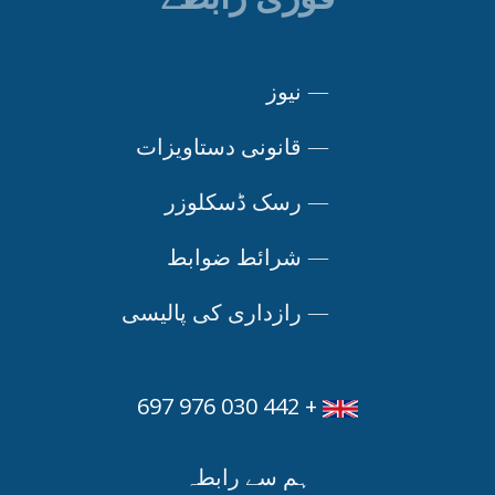
—
نیوز
—
قانونی دستاویزات
—
رسک ڈسکلوزر
—
شرائط ضوابط
—
رازداری کی پالیسی
+ 442 030 976 697
ہم سے رابطہ